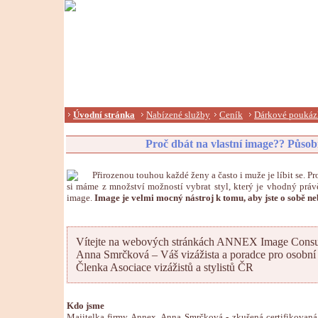
Úvodní stránka
Nabízené služby
Ceník
Dárkové pouká
Proč dbát na vlastní image?? Působi
Přirozenou touhou každé ženy a často i muže je líbit se. 
si máme z množství možností vybrat styl, který je vhodný právě 
image.
Image je velmi mocný nástroj k tomu, aby jste o sobě neb
Vítejte na webových stránkách ANNEX Image Consul
Anna Smrčková – Váš vizážista a poradce pro osobní 
Členka Asociace vizážistů a stylistů ČR
Kdo jsme
Majitelka firmy Annex, Anna Smrčková - zkušená certifikovaná