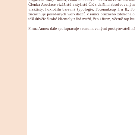
Členka Asociace vizážistů a stylistů ČR s dalšími absolvovanými
vizážisty, Pokročilá barevná typologie, Fotomakeup I. a II., F
zúčastňuje pořádaných workshopů v rámci pružného zdokonalová
těší důvěře široké klientely z řad mužů, žen i firem, včetně top b
Firma Annex dále spolupracuje s renomovanými poskytovateli ná